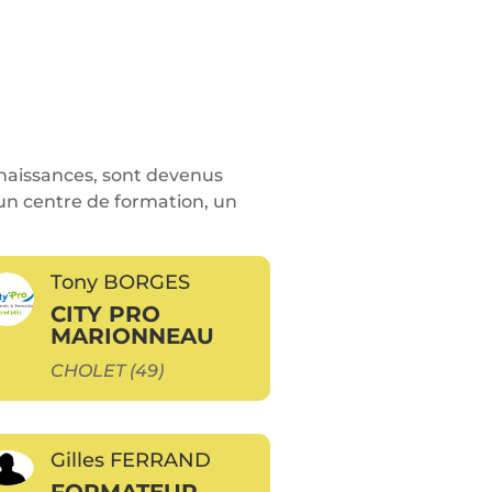
nnaissances, sont devenus
d’un centre de formation, un
Tony BORGES
CITY PRO
MARIONNEAU
CHOLET (49)
Gilles FERRAND
FORMATEUR