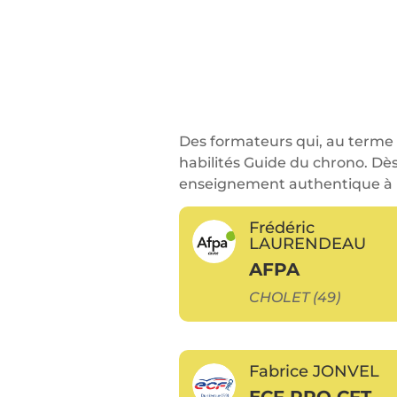
Des formateurs qui, au terme 
habilités Guide du chrono. Dès
enseignement authentique à 
Frédéric
LAURENDEAU
AFPA
CHOLET (49)
Fabrice JONVEL
ECF PRO CFT