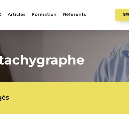
C
Articles
Formation
Référents
RE
 tachygraphe
gés